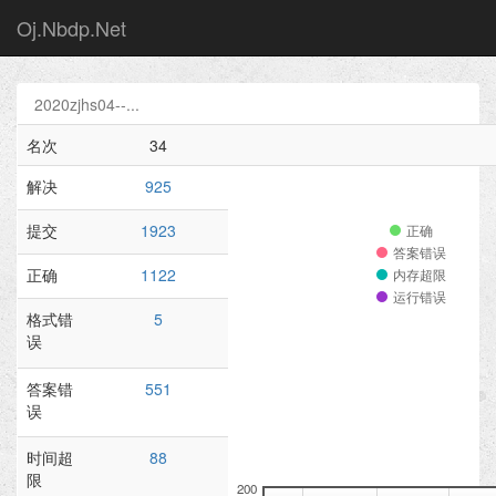
Oj.Nbdp.Net
2020zjhs04--...
名次
34
解决
925
提交
1923
正确
答案错误
正确
1122
内存超限
运行错误
格式错
5
误
答案错
551
误
时间超
88
限
200