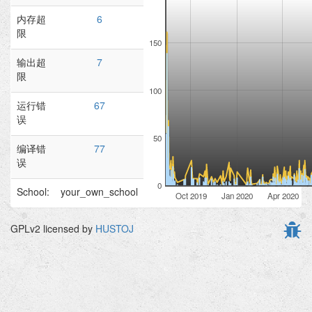
内存超
6
限
150
输出超
7
限
100
运行错
67
误
50
编译错
77
误
0
School:
your_own_school
Oct 2019
Jan 2020
Apr 2020
GPLv2 licensed by
HUSTOJ