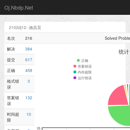
Oj.Nbdp.Net
2102dj12--施昌昊
名次
216
Solved Proble
解决
384
统计
提交
617
正确
答案错误
正确
458
内存超限
运行错误
格式错
3
误
答案错
132
误
时间超
10
限
35