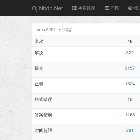
Oj.Nbdp.Net
初赛题库
问题
状
cdxx2201--邵润哲
名次
48
解决
822
提交
3157
正确
1324
格式错误
18
答案错误
1163
时间超限
281