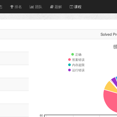
态
排名
团队
题解
课程
Solved Pr
正确
答案错误
内存超限
运行错误
80