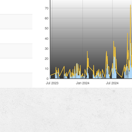
70
60
50
40
30
20
10
0
Jul 2023
Jan 2024
Jul 2024