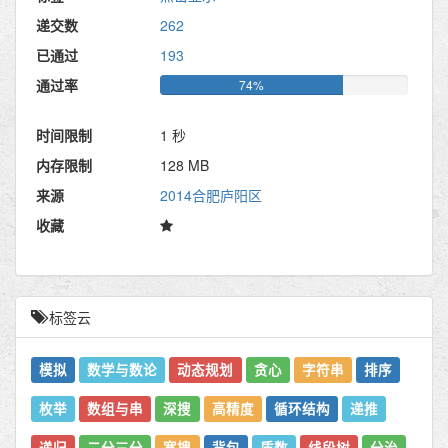
递交数
262
已通过
193
通过率
74%
时间限制
1 秒
内存限制
128 MB
来源
2014合肥庐阳区
收藏
标签云
模拟
数学与数论
动态规划
贪心
字符串
排序
枚举
数组与串
深搜
高精度
循环结构
递推
递归
二分三分
宽搜
背包
质数
线段树
分治