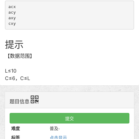
acx

acy

axy

cxy
提示
【数据范围】
L≤10
C≤6，C≤L
题目信息
提交
难度
普及-
标签
点击显示