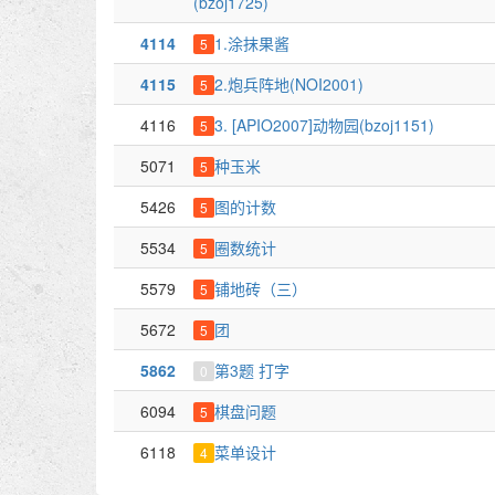
(bzoj1725)
4114
1.涂抹果酱
5
4115
2.炮兵阵地(NOI2001)
5
4116
3. [APIO2007]动物园(bzoj1151)
5
5071
种玉米
5
5426
图的计数
5
5534
圈数统计
5
5579
铺地砖（三）
5
5672
团
5
5862
第3题 打字
0
6094
棋盘问题
5
6118
菜单设计
4