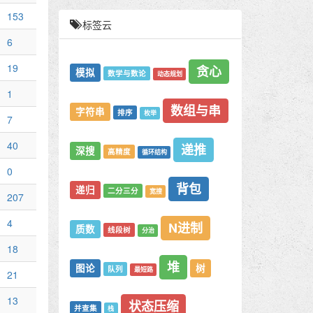
153
标签云
6
19
贪心
模拟
数学与数论
动态规划
1
数组与串
字符串
排序
枚举
7
40
递推
深搜
高精度
循环结构
0
背包
递归
二分三分
宽搜
207
4
N进制
质数
线段树
分治
18
堆
图论
树
队列
最短路
21
13
状态压缩
并查集
栈