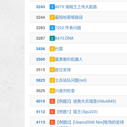
3243
4979:海贼王之伟大航路
3
3244
最短哈密顿路径
4
3283
7222:怀表问题
3
3287
8470:DNA
2
3456
扫雷
4
3500
最勇敢的机器人
4
3515
座位安排
4
3623
士兵站队问题(sol)
4
3625
兴奋剂检查
4
4015
【例题2】拯救大兵瑞恩(Hdu4845)
5
4112
【例题1】国王(Sgu223)
5
4113
【例题2】[Usaco2006 Nov]牧场的安排
5