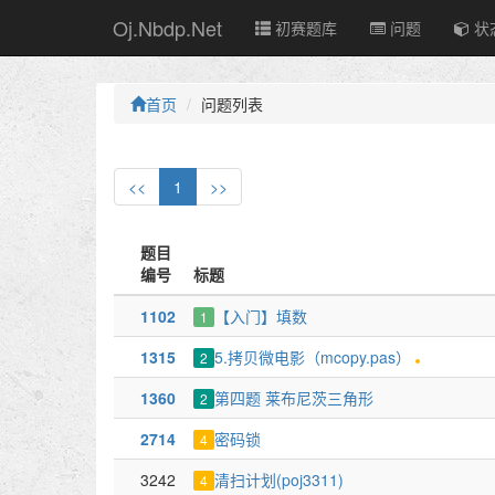
Oj.Nbdp.Net
初赛题库
问题
状
首页
问题列表
<<
1
>>
题目
编号
标题
1102
【入门】填数
1
1315
5.拷贝微电影（mcopy.pas）
2
1360
第四题 莱布尼茨三角形
2
2714
密码锁
4
3242
清扫计划(poj3311)
4