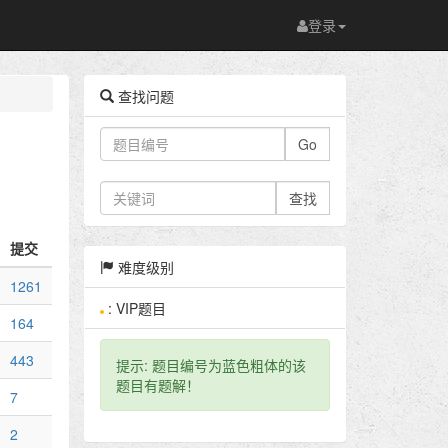
登录
查找问题
Go
查找
提交
难度级别
1261
: VIP题目
164
443
提示: 题目编号为蓝色粗体的该
题目有题解！
7
2