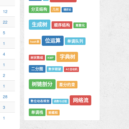
分支结构
几何
博弈论
12
22
生成树
顺序结构
离散化
5
位运算
单调队列
hash表
1
4
字典树
树状数组
KMP
1
二分图
数学期望
AC自动机
2
树链剖分
差分约束
1
28
网络流
数位动态规划
函数与过程
3
单调栈
前缀和
1