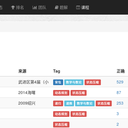
态
排名
团队
题解
课程
来源
Tag
正确
武进区第4届（小
529
背包
数学与数论
状态压缩
2014海曙
87
动态规划
状态压缩
2009绍兴
253
递归
递推
数学与数论
状态压缩
3
动态规划
状态压缩
2
状态压缩