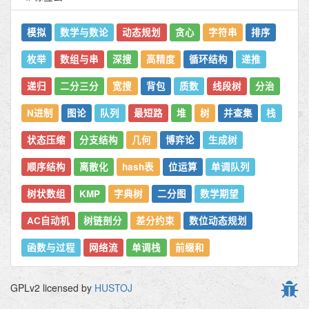
模拟
数学与数论
动态规划
贪心
字符串
排序
枚举
数组与串
深搜
高精度
循环结构
递推
递归
二分三分
宽搜
背包
质数
线段树
分治
N进制
图论
队列
最短路
堆
树
并查集
栈
状态压缩
分支结构
几何
博弈论
生成树
顺序结构
离散化
hash表
位运算
单调队列
树状数组
KMP
字典树
二分图
数学期望
AC自动机
树链剖分
差分约束
数位动态规划
函数与过程
网络流
单调栈
前缀和
GPLv2 licensed by
HUSTOJ