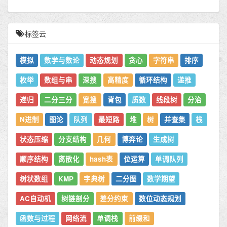
标签云
模拟
数学与数论
动态规划
贪心
字符串
排序
枚举
数组与串
深搜
高精度
循环结构
递推
递归
二分三分
宽搜
背包
质数
线段树
分治
N进制
图论
队列
最短路
堆
树
并查集
栈
状态压缩
分支结构
几何
博弈论
生成树
顺序结构
离散化
hash表
位运算
单调队列
树状数组
KMP
字典树
二分图
数学期望
AC自动机
树链剖分
差分约束
数位动态规划
函数与过程
网络流
单调栈
前缀和