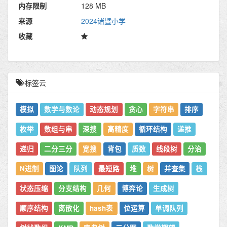
内存限制
128 MB
来源
2024诸暨小学
收藏
标签云
模拟
数学与数论
动态规划
贪心
字符串
排序
枚举
数组与串
深搜
高精度
循环结构
递推
递归
二分三分
宽搜
背包
质数
线段树
分治
N进制
图论
队列
最短路
堆
树
并查集
栈
状态压缩
分支结构
几何
博弈论
生成树
顺序结构
离散化
hash表
位运算
单调队列