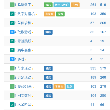
1.幸运数字
264
519
1
贪心
数学与数论
几何
2.数字对撞机
103
350
2
字符串
深搜
3.差值求和
57
265
2
4.取数游戏
32
167
3
排序
2.青蛙跳跃
4
19
2
3.蜗牛赛跑
5
14
2
4.游戏
4
11
3
1.节水活动
335
579
1
模拟
2.远足活动
189
268
1
模拟
3.交替01串
103
278
1
模拟
字符串
队列
4.回文数列
104
250
1
模拟
1.木琴听音
41
66
2