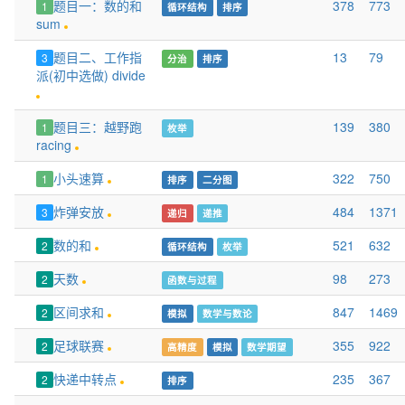
题目一：数的和
378
773
1
循环结构
排序
sum
题目二、工作指
13
79
3
分治
排序
派(初中选做) divide
题目三：越野跑
139
380
1
枚举
racing
小头速算
322
750
1
排序
二分图
炸弹安放
484
1371
3
递归
递推
数的和
521
632
2
循环结构
枚举
天数
98
273
2
函数与过程
区间求和
847
1469
2
模拟
数学与数论
足球联赛
355
922
2
高精度
模拟
数学期望
快递中转点
235
367
2
排序