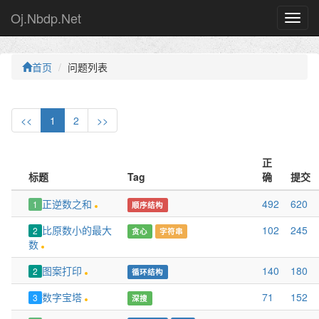
Oj.Nbdp.Net
首页
问题列表
<<
1
2
>>
正
标题
Tag
确
提交
正逆数之和
492
620
1
顺序结构
比原数小的最大
102
245
2
贪心
字符串
数
图案打印
140
180
2
循环结构
数字宝塔
71
152
3
深搜