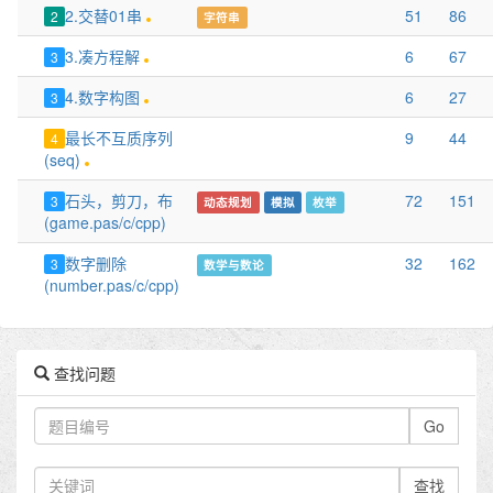
2.交替01串
51
86
2
字符串
3.凑方程解
6
67
3
4.数字构图
6
27
3
最长不互质序列
9
44
4
(seq)
石头，剪刀，布
72
151
3
动态规划
模拟
枚举
(game.pas/c/cpp)
数字删除
32
162
3
数学与数论
(number.pas/c/cpp)
查找问题
Go
查找