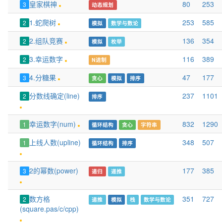
皇家棋神
80
253
3
动态规划
1.蛇爬树
253
585
2
模拟
数学与数论
2.组队竞赛
136
354
2
模拟
枚举
3.幸运数字
116
389
2
N进制
4.分糖果
47
177
3
贪心
模拟
排序
分数线确定(line)
237
1101
2
排序
幸运数字(num)
832
1290
1
循环结构
贪心
字符串
上线人数(upline)
348
507
1
循环结构
排序
2的幂数(power)
177
385
3
递归
递推
数方格
351
727
2
递推
模拟
栈
数学与数论
(square.pas/c/cpp)