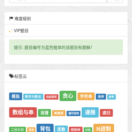
难度级别
: VIP题目
提示: 题目编号为蓝色粗体的该题目有题解！
标签云
贪心
模拟
字符串
数学与数论
排序
动态规划
枚举
数组与串
递推
深搜
递归
高精度
循环结构
背包
N进制
质数
二分三分
线段树
宽搜
分治